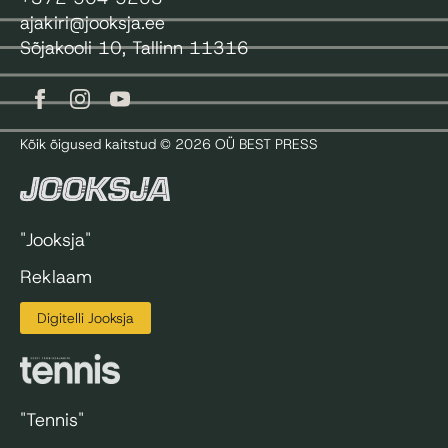
ajakiri@jooksja.ee
Sõjakooli 10, Tallinn 11316
Kõik õigused kaitstud © 2026 OÜ BEST PRESS
"Jooksja"
Reklaam
Digitelli Jooksja
"Tennis"