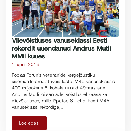
Viievõistluses vanuseklassi Eesti
rekordit uuendanud Andrus Mutli
MMil kuues
1. aprill 2019
Poolas Torunis veteranide kergejõustiku
sisemaailmameistrivõistlustel M45 vanuseklassis
400 m jooksus 5. kohale tulnud 49-aastane
Andrus Mutli lõi samadel võistlustel kaasa ka
viievõistluses, mille lõpetas 6. kohal Eesti M45
vanuseklassi rekordiga,…
Loe edasi