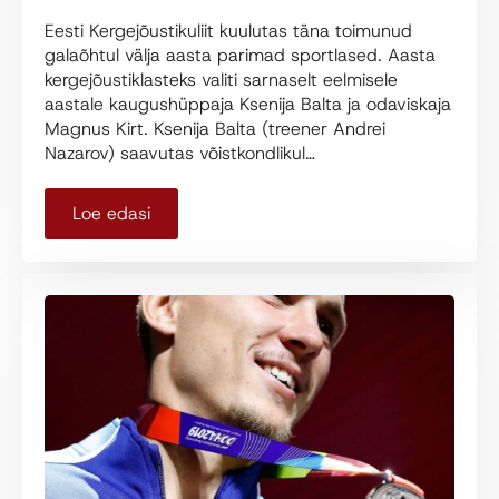
Eesti Kergejõustikuliit kuulutas täna toimunud
galaõhtul välja aasta parimad sportlased. Aasta
kergejõustiklasteks valiti sarnaselt eelmisele
aastale kaugushüppaja Ksenija Balta ja odaviskaja
Magnus Kirt. Ksenija Balta (treener Andrei
Nazarov) saavutas võistkondlikul…
Loe edasi