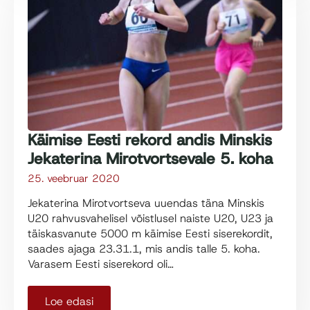
Käimise Eesti rekord andis Minskis
Jekaterina Mirotvortsevale 5. koha
25. veebruar 2020
Jekaterina Mirotvortseva uuendas täna Minskis
U20 rahvusvahelisel võistlusel naiste U20, U23 ja
täiskasvanute 5000 m käimise Eesti siserekordit,
saades ajaga 23.31.1, mis andis talle 5. koha.
Varasem Eesti siserekord oli…
Loe edasi