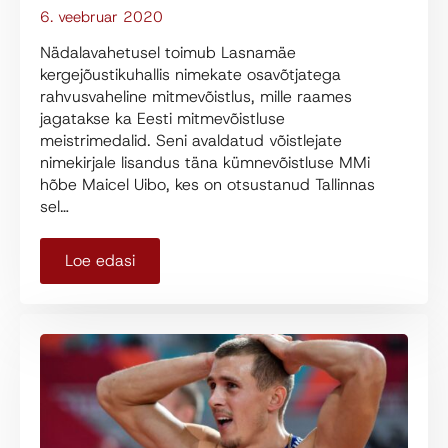
6. veebruar 2020
Nädalavahetusel toimub Lasnamäe
kergejõustikuhallis nimekate osavõtjatega
rahvusvaheline mitmevõistlus, mille raames
jagatakse ka Eesti mitmevõistluse
meistrimedalid. Seni avaldatud võistlejate
nimekirjale lisandus täna kümnevõistluse MMi
hõbe Maicel Uibo, kes on otsustanud Tallinnas
sel…
Loe edasi