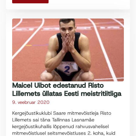
Maicel Uibot edestanud Risto
Lillemets üllatas Eesti meistritiitliga
9. veebruar 2020
Kergejõustikuklubi Saare mitmevõistleja Risto
Lillemets sai täna Tallinnas Lasnamäe
kergejõustikuhallis lõppenud rahvusvahelisel
mitmevõistlusel seitsmevõistluses 2. koha, kuid