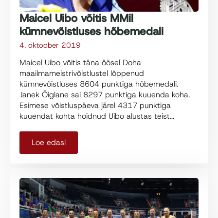
Maicel Uibo võitis MMil
kümnevõistluses hõbemedali
4. oktoober 2019
Maicel Uibo võitis täna öösel Doha
maailmameistrivõistlustel lõppenud
kümnevõistluses 8604 punktiga hõbemedali.
Janek Õiglane sai 8297 punktiga kuuenda koha.
Esimese võistluspäeva järel 4317 punktiga
kuuendat kohta hoidnud Uibo alustas teist…
Loe edasi