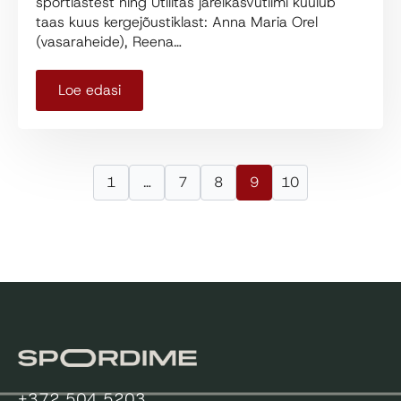
sportlastest ning Utilitas järelkasvutiimi kuulub
taas kuus kergejõustiklast: Anna Maria Orel
(vasaraheide), Reena…
Loe edasi
1
…
7
8
9
10
+372 504 5203