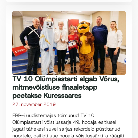
TV 10 Olümpiastarti algab Võrus,
mitmevõistluse finaaletapp
peetakse Kuressaares
27. november 2019
ERR-i uudistemajas toimunud TV 10
Olümpiastarti võistlussarja 49. hooaja esitlusel
jagati tähekesi suvel sarjas rekordeid püstitanud
noortele, esitleti uue hooaja võistlussärki ja räägiti