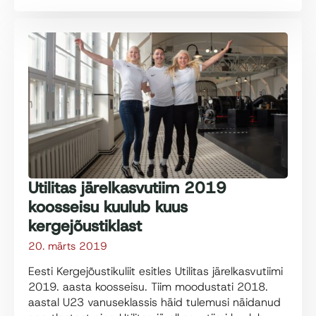
Utilitas järelkasvutiim 2019
koosseisu kuulub kuus
kergejõustiklast
20. märts 2019
Eesti Kergejõustikuliit esitles Utilitas järelkasvutiimi
2019. aasta koosseisu. Tiim moodustati 2018.
aastal U23 vanuseklassis häid tulemusi näidanud