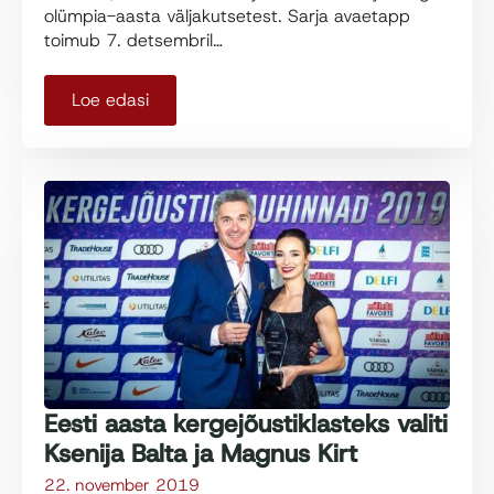
olümpia-aasta väljakutsetest. Sarja avaetapp
toimub 7. detsembril…
Loe edasi
Eesti aasta kergejõustiklasteks valiti
Ksenija Balta ja Magnus Kirt
22. november 2019