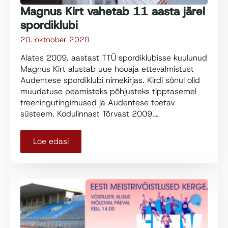
Magnus Kirt vahetab 11 aasta järel
spordiklubi
20. oktoober 2020
Alates 2009. aastast TTÜ spordiklubisse kuulunud
Magnus Kirt alustab uue hooaja ettevalmistust
Audentese spordiklubi nimekirjas. Kirdi sõnul olid
muudatuse peamisteks põhjusteks tipptasemel
treeningutingimused ja Audentese toetav
süsteem. Kodulinnast Tõrvast 2009.…
Loe edasi