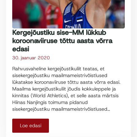
Kergejõustiku sise-MM lükkub
koroonaviiruse tõttu aasta võrra
edasi
30. jaanuar 2020
Rahvusvaheline kergejõustikuliit teatas, et
sisekergejõustiku maailmameistrivõistlused
lükatakse koroonaviiruse tõttu aasta võrra edasi.
Maailma kergejõustikuliit jõudis kokkuleppele ja
kinnitas (World Athletics), et selle aasta märtsis
Hiinas Nanjingis toimuma pidanud
sisekergejõustiku maailmameistrivõistlused…
Loe edasi