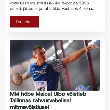
võitis Eesti meistritiitli isikliku rekordiga 5996
punkti, jättes selja taha üldarvestuses 4. koha…
Loe edasi
MM hõbe Maicel Uibo võistleb
Tallinnas rahvusvahelisel
mitmevõistlusel