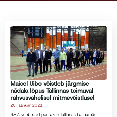
Maicel Uibo võistleb järgmise
nädala lõpus Tallinnas toimuval
rahvusvahelisel mitmevõistlusel
28. jaanuar 2021
6.-7. veebruaril peetakse Tallinnas Lasnamäe