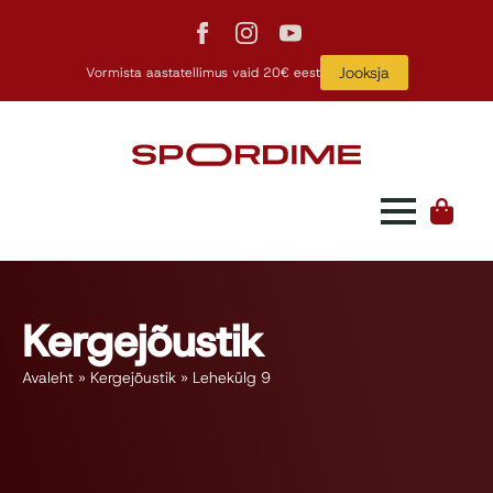
Jooksja
Vormista aastatellimus vaid 20€ eest
Kergejõustik
Avaleht
»
Kergejõustik
»
Lehekülg 9