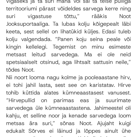
vigaseks ja ta suri maha või sai ta teise pulliga
territooriumi pärast võideldes sarvega kerre ning
suri vigastuse tõttu,” rääkis Noot
Jooksuportaaliga. Ta lubas kolju kõigepealt läbi
keeta, sest sellel on lihatükid küljes. Edasi tuleb
kolju valgendada. “Panen koju seina peale või
kingin kellelegi. Tegemist on minu esimeste
metsast leitud sarvedega. Ma ei ole neid
spetsiaalselt otsinud, aga lihtsalt sattusin neile,”
tõdes Noot.
Nii noort looma nagu kolme ja pooleaastane hirv,
ei tohi jahil lasta, sest see on karistatav. Hirve
tohib küttida alates kümneaastasest vanusest.
“Hirvepullid on parimas eas ja suurimate
sarvedega üle kümneaastastena. Jahimeestel oli
kahju, et selline noor ja kenade sarvedega loom
metsas ära suri,” sõnas Noot. Ajujaht kuigi
edukalt Sõrves ei läinud ja lõppes ainult ühe