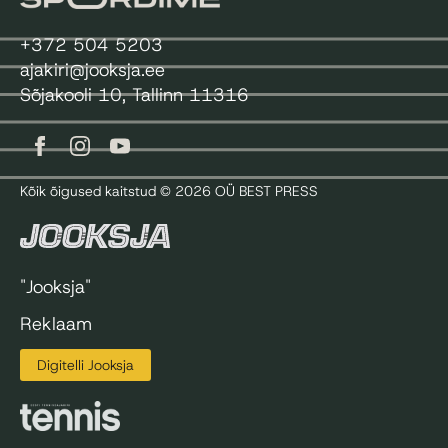
+372 504 5203
ajakiri@jooksja.ee
Sõjakooli 10, Tallinn 11316
Kõik õigused kaitstud © 2026 OÜ BEST PRESS
"Jooksja"
Reklaam
Digitelli Jooksja