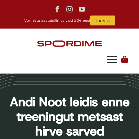
Jooksja
Vormista aastatellimus vaid 20€ eest
Andi Noot leidis enne
treeningut metsast
hirve sarved