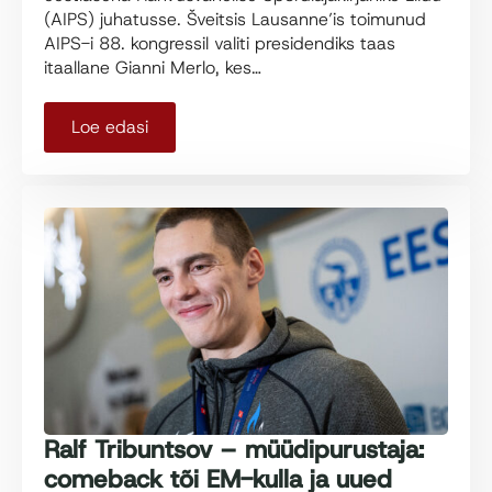
(AIPS) juhatusse. Šveitsis Lausanne’is toimunud
AIPS-i 88. kongressil valiti presidendiks taas
itaallane Gianni Merlo, kes…
Loe edasi
Ralf Tribuntsov – müüdipurustaja:
comeback tõi EM-kulla ja uued