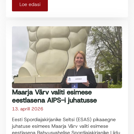
Loe edasi
Maarja Värv valiti esimese
eestlasena AIPS-i juhatusse
13. aprill 2026
Eesti Spordiajakirjanike Seltsi (ESAS) pikaaegne
juhatuse esimees Maarja Värv valiti esimese
eestlasena Rahvusvahelise Spordiajakirjanike Liidu