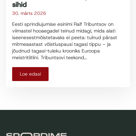
sihid
30. märts 2026
Eesti sprindiujumise esinimi Ralf Tribuntsov on
viimastel hooaegadel teinud midagi, mida alati
iseenesestmõistetavaks ei peeta: tulnud pärast
mitmeaastast võistluspausi tagasi tippu – ja
jõudnud tagasi-tuleku krooniks Euroopa
meistritiitlini. Tribuntsovi teekond…
Loe edasi