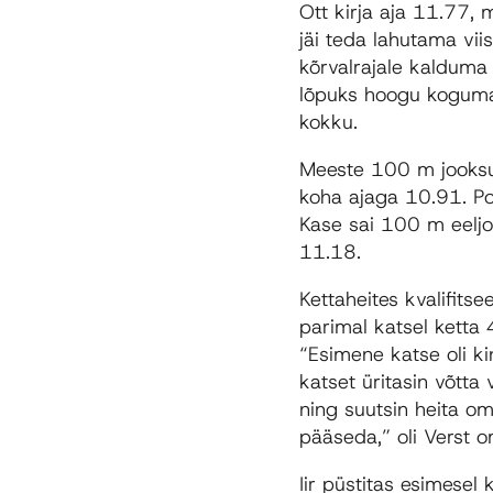
Ott kirja aja 11.77, 
jäi teda lahutama vii
kõrvalrajale kalduma
lõpuks hoogu koguma j
kokku.
Meeste 100 m jooksus
koha ajaga 10.91. Po
Kase sai 100 m eelj
11.18.
Kettaheites kvalifitsee
parimal katsel ketta
“Esimene katse oli ki
katset üritasin võtta
ning suutsin heita om
pääseda,” oli Verst o
Iir püstitas esimesel