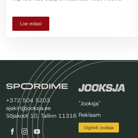
Loe edasi
+372 504 5203
"Jooksja"
ajakiri@jooksja.ee
Reklaam
Sõjakooli 10, Tallinn 11316
Digitelli Jooksja