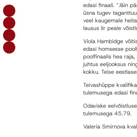
edasi finaali. “Jäin p
üsna tugev taganttuul,
veel kaugemale heita. 
lausus Iir peale võistl
Viola Hambidge võiti
edasi homsesse poolfi
poolfinaalis hea raja,
juhtus eeljooksus nin
kokku. Teise eestlas
Teivashüppe kvalifika
tulemusega edasi fina
Odaviske eelvõistlus
tulemusega 45.79.
Valeria Smirnova kval