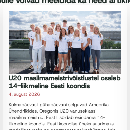
ulle võivad meeldida ka need artikl
U20 maailmameistrivõistlustel osaleb
14-liikmeline Eesti koondis
4. august 2026
Kolmapäevast pühapäevani selguvad Ameerika
Ühendriikides, Oregonis U20 vanuseklassi
maailmameistrid. Eestit sõidab esindama 14-
liikmeline koondis. Eesti koondise üheks suurimaks