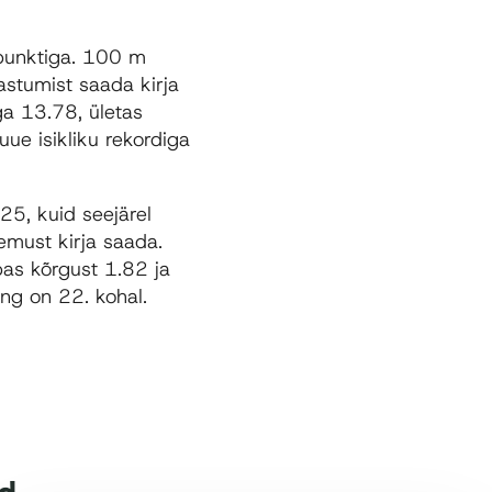
 punktiga. 100 m
astumist saada kirja
ga 13.78, ületas
ue isikliku rekordiga
5, kuid seejärel
emust kirja saada.
pas kõrgust 1.82 ja
ng on 22. kohal.