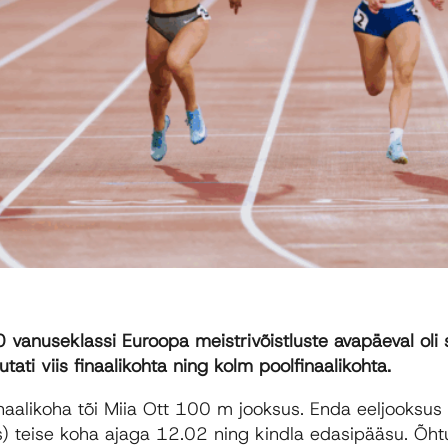
vanuseklassi Euroopa meistrivõistluste avapäeval oli s
tati viis finaalikohta ning kolm poolfinaalikohta.
naalikoha tõi Miia Ott 100 m jooksus. Enda eeljooksus 
) teise koha ajaga 12.02 ning kindla edasipääsu. Õhtu