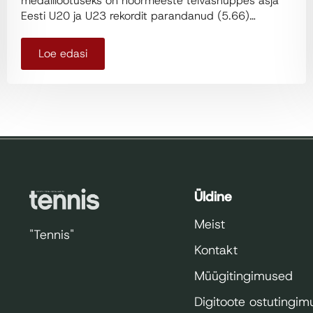
medalilootuseks on noormeeste teivashüppes äsja
Eesti U20 ja U23 rekordit parandanud (5.66)…
Loe edasi
Üldine
Meist
"Tennis"
Kontakt
Müügitingimused
Digitoote ostutingi