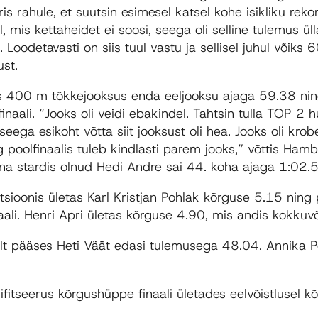
äris rahule, et suutsin esimesel katsel kohe isikliku rekor
 mis kettaheidet ei soosi, seega oli selline tulemus üll
Loodetavasti on siis tuul vastu ja sellisel juhul võiks 6
ust.
s 400 m tõkkejooksus enda eeljooksu ajaga 59.38 nin
naali. “Jooks oli veidi ebakindel. Tahtsin tulla TOP 2 h
 seega esikoht võtta siit jooksust oli hea. Jooks oli krob
g poolfinaalis tuleb kindlasti parem jooks,” võttis Ha
ena stardis olnud Hedi Andre sai 44. koha ajaga 1:02.
tsioonis ületas Karl Kristjan Pohlak kõrguse 5.15 ning 
ali. Henri Apri ületas kõrguse 4.90, mis andis kokkuv
elt pääses Heti Väät edasi tulemusega 48.04. Annika P
ifitseerus kõrgushüppe finaali ületades eelvõistlusel k