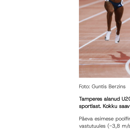
Foto: Guntis Berzins
Tamperes alanud U20 
sportlast. Kokku saavu
Päeva esimese poolfi
vastutuules (-3,8 m/s