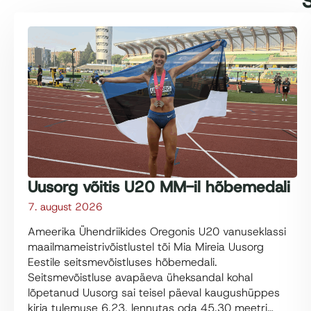
S
Uusorg võitis U20 MM-il hõbemedali
7. august 2026
Ameerika Ühendriikides Oregonis U20 vanuseklassi
maailmameistrivõistlustel tõi Mia Mireia Uusorg
Eestile seitsmevõistluses hõbemedali.
Seitsmevõistluse avapäeva üheksandal kohal
lõpetanud Uusorg sai teisel päeval kaugushüppes
kirja tulemuse 6.23, lennutas oda 45.30 meetri…