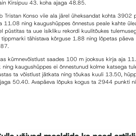
in Kirsipuu 43. koha ajaga 48.85.
b Tristan Konso viie ala järel üheksandat kohta 3902
 aja 11.08 ning kaugushüppes õnnestus peale kahte üle
l püstitas ta uue isikliku rekordi kuulitõukes tulemuse
tippmarki tähistava kõrguse 1.88 ning lõpetas päeva u
.87.
s kümnevõistlust saades 100 m jooksus kirja aja 11.2
k ning kaugushüppes ei õnnestunud kolme katsega tul
ustas ta võistlust jätkata ning tõukas kuuli 13.50, hüp
jaga 50.40. Avapäeva lõpuks kogus ta 2944 punkti ni