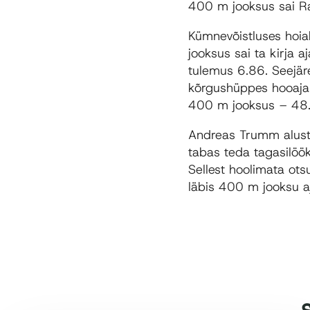
400 m jooksus sai Ra
Kümnevõistluses hoia
jooksus sai ta kirja
tulemus 6.86. Seejäre
kõrgushüppes hooaja 
400 m jooksus – 48
Andreas Trumm alusta
tabas teda tagasilöö
Sellest hoolimata ots
läbis 400 m jooksu a