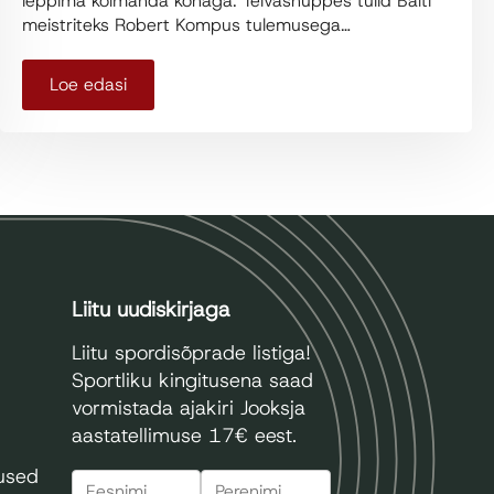
leppima kolmanda kohaga. Teivashüppes tulid Balti
meistriteks Robert Kompus tulemusega…
Loe edasi
Liitu uudiskirjaga
Liitu spordisõprade listiga!
Sportliku kingitusena saad
vormistada ajakiri Jooksja
aastatellimuse 17€ eest.
mused