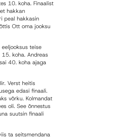
es 10. koha. Finaalist
, et hakkan
i peal hakkasin
võttis Ott oma jooksu
eeljooksus teise
s 15. koha. Andreas
ai 40. koha ajaga
ir. Verst heitis
ega edasi finaali.
juks võrku. Kolmandat
ees oli. See õnnestus
na suutsin finaali
viis ta seitsmendana