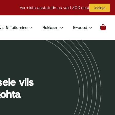
Vormista aastatellimus vaid 20€ eest
Jooksja
vis & Toitumine
Reklaam
E-pood
ele viis
kohta