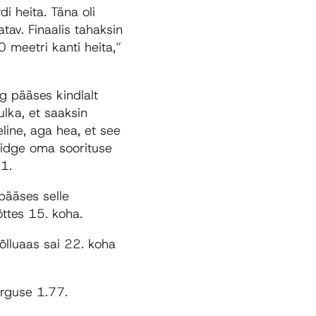
di heita. Täna oli
atav. Finaalis tahaksin
0 meetri kanti heita,”
g pääses kindlalt
ulka, et saaksin
eline, aga hea, et see
mbidge oma soorituse
51.
pääses selle
õttes 15. koha.
õlluaas sai 22. koha
õrguse 1.77.