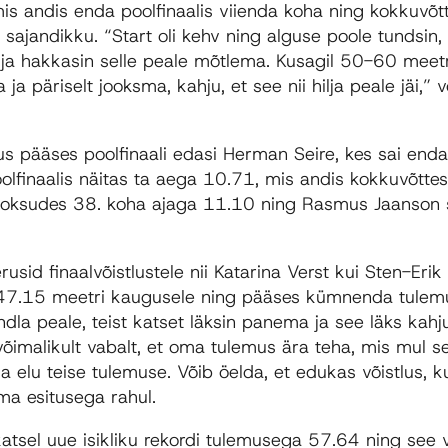
mis andis enda poolfinaalis viienda koha ning kokkuvõtt
s sajandikku. “Start oli kehv ning alguse poole tundsin
 ja hakkasin selle peale mõtlema. Kusagil 50-60 meetr
a päriselt jooksma, kahju, et see nii hilja peale jäi,” 
 pääses poolfinaali edasi Herman Seire, kes sai enda 
olfinaalis näitas ta aega 10.71, mis andis kokkuvõtte
ooksudes 38. koha ajaga 11.10 ning Rasmus Jaanson s
rusid finaalvõistlustele nii Katarina Verst kui Sten-Erik I
 47.15 meetri kaugusele ning pääses kümnenda tulemus
ndla peale, teist katset läksin panema ja see läks kah
 võimalikult vabalt, et oma tulemus ära teha, mis mul s
a elu teise tulemuse. Võib öelda, et edukas võistlus, ku
ma esitusega rahul.
 katsel uue isikliku rekordi tulemusega 57.64 ning see 