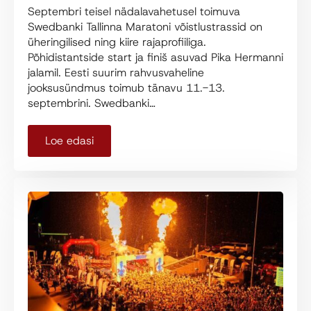
Septembri teisel nädalavahetusel toimuva
Swedbanki Tallinna Maratoni võistlustrassid on
üheringilised ning kiire rajaprofiiliga.
Põhidistantside start ja finiš asuvad Pika Hermanni
jalamil. Eesti suurim rahvusvaheline
jooksusündmus toimub tänavu 11.-13.
septembrini. Swedbanki…
Loe edasi