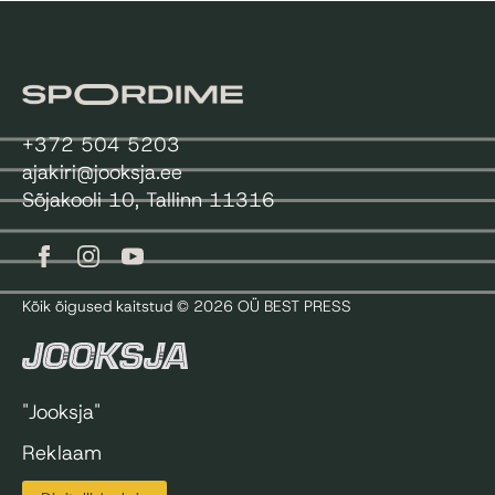
+372 504 5203
ajakiri@jooksja.ee
Sõjakooli 10, Tallinn 11316
Kõik õigused kaitstud © 2026 OÜ BEST PRESS
"Jooksja"
Reklaam