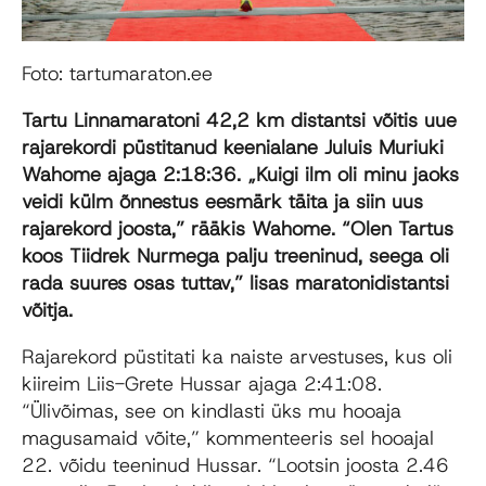
Foto: tartumaraton.ee
Tartu Linnamaratoni 42,2 km distantsi võitis uue
rajarekordi püstitanud keenialane Juluis Muriuki
Wahome ajaga 2:18:36. „Kuigi ilm oli minu jaoks
veidi külm õnnestus eesmärk täita ja siin uus
rajarekord joosta,” rääkis Wahome. “Olen Tartus
koos Tiidrek Nurmega palju treeninud, seega oli
rada suures osas tuttav,” lisas maratonidistantsi
võitja.
Rajarekord püstitati ka naiste arvestuses, kus oli
kiireim Liis-Grete Hussar ajaga 2:41:08.
“Ülivõimas, see on kindlasti üks mu hooaja
magusamaid võite,” kommenteeris sel hooajal
22. võidu teeninud Hussar. “Lootsin joosta 2.46