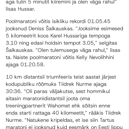
aga tulin 5 minutit kiiremini ja olen väga rahul”
lisas Hussar.
Poolmaratoni võitis isikliku rekordi 01.05.45
jooksnud Deniss Šalkauskas. “Jooksime esimesed
5 kilomeetrit koos Karel Hussariga tempoga
3.10 ning edasi hoidsin tempot 3.05,” selgitas
Šalkauskas. “Olen tulemusega väga rahul,” lisas
ta. Naiste poolmaratoni võitis Kelly Nevolihhini
ajaga 01.20.58.
10 km distantsil triumfeeris teist aastat järjest
kodupubliku rõõmuks Tiidrek Nurme ajaga
30:36. “Oli paras väljakutse, sest hommikul
aitasin maratonidistantsil joota oma
treeningpartnerit Wahomet ehk sõitsin enne
enda starti rattaga 40 kilomeetit,” rääkis Tiidrek
Nurme. “Natukene kripeldas, et ise siin Tartus
maratoni ei jooksnud kuid eesmärk on Eesti lippu