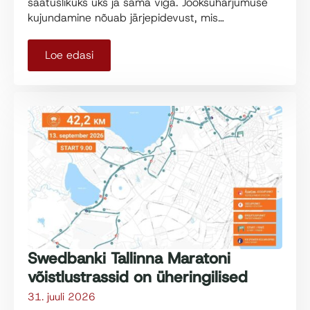
saatuslikuks üks ja sama viga. Jooksuharjumuse
kujundamine nõuab järjepidevust, mis…
Loe edasi
Swedbanki Tallinna Maratoni
võistlustrassid on üheringilised
31. juuli 2026