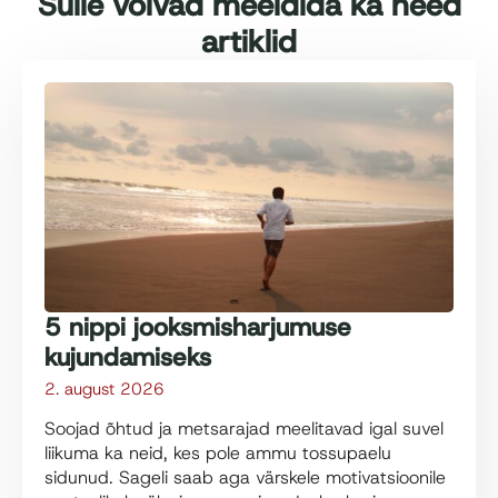
Sulle võivad meeldida ka need
artiklid
5 nippi jooksmisharjumuse
kujundamiseks
2. august 2026
Soojad õhtud ja metsarajad meelitavad igal suvel
liikuma ka neid, kes pole ammu tossupaelu
sidunud. Sageli saab aga värskele motivatsioonile