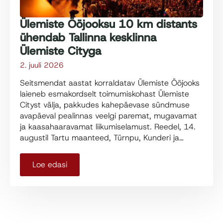
Ülemiste Ööjooksu 10 km distants
ühendab Tallinna kesklinna
Ülemiste Cityga
2. juuli 2026
Seitsmendat aastat korraldatav Ülemiste Ööjooks
laieneb esmakordselt toimumiskohast Ülemiste
Cityst välja, pakkudes kahepäevase sündmuse
avapäeval pealinnas veelgi paremat, mugavamat
ja kaasahaaravamat liikumiselamust. Reedel, 14.
augustil Tartu maanteed, Türnpu, Kunderi ja…
Loe edasi