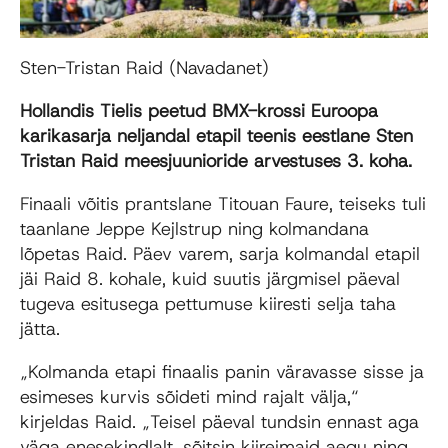
Sten-Tristan Raid (Navadanet)
Hollandis
Tielis
peetud BMX-krossi Euroopa
karikasarja
neljandal etapil
teenis eestlane
Sten
Tristan Raid
meesjuunioride arvestuses
3. koha
.
Finaali võitis prantslane
Titouan Faure
, teiseks tuli
taanlane
Jeppe Kejlstrup
ning kolmandana
lõpetas Raid. Päev varem, sarja kolmandal etapil
jäi Raid
8. kohale
, kuid suutis järgmisel päeval
tugeva esitusega pettumuse kiiresti selja taha
jätta.
„Kolmanda etapi finaalis panin väravasse sisse ja
esimeses kurvis sõideti mind rajalt välja,“
kirjeldas Raid. „Teisel päeval tundsin ennast aga
väga enesekindlalt, sõitsin kiireimaid aegu ning