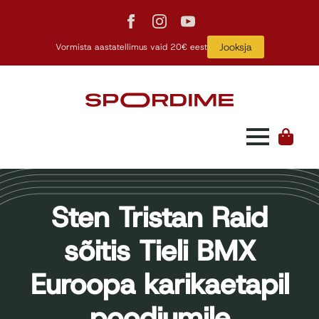
Jooksja
Vormista aastatellimus vaid 20€ eest
Sten Tristan Raid
sõitis Tieli BMX
Euroopa karikaetapil
poodiumile