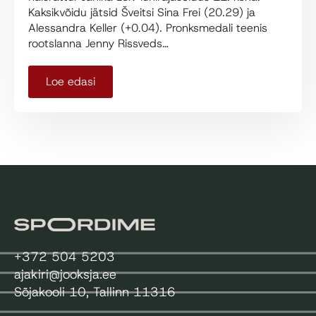
Kaksikvõidu jätsid Šveitsi Sina Frei (20.29) ja
Alessandra Keller (+0.04). Pronksmedali teenis
rootslanna Jenny Rissveds…
Loe edasi
+372 504 5203
ajakiri@jooksja.ee
Sõjakooli 10, Tallinn 11316