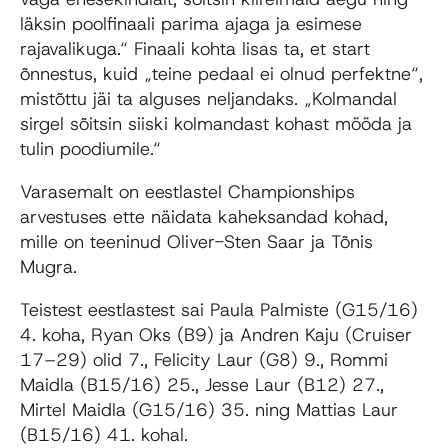
läksin poolfinaali parima ajaga ja esimese
rajavalikuga.“ Finaali kohta lisas ta, et start
õnnestus, kuid „teine pedaal ei olnud perfektne“,
mistõttu jäi ta alguses neljandaks. „Kolmandal
sirgel sõitsin siiski kolmandast kohast mööda ja
tulin poodiumile.“
Varasemalt on eestlastel Championships
arvestuses ette näidata kaheksandad kohad,
mille on teeninud
Oliver-Sten Saar
ja
Tõnis
Mugra
.
Teistest eestlastest sai
Paula Palmiste
(G15/16)
4. koha
,
Ryan Oks
(B9) ja
Andren Kaju
(Cruiser
17–29) olid
7.
,
Felicity Laur
(G8)
9.
,
Rommi
Maidla
(B15/16)
25.
,
Jesse Laur
(B12)
27.
,
Mirtel Maidla
(G15/16)
35.
ning
Mattias Laur
(B15/16)
41. kohal
.