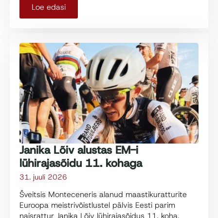
Loe edasi
Janika Lõiv alustas EM-i
lühirajasõidu 11. kohaga
31. juuli 2026
Šveitsis Monteceneris alanud maastikuratturite
Euroopa meistrivõistlustel pälvis Eesti parim
naisrattur Janika Lõiv lühirajasõidus 11. koha.