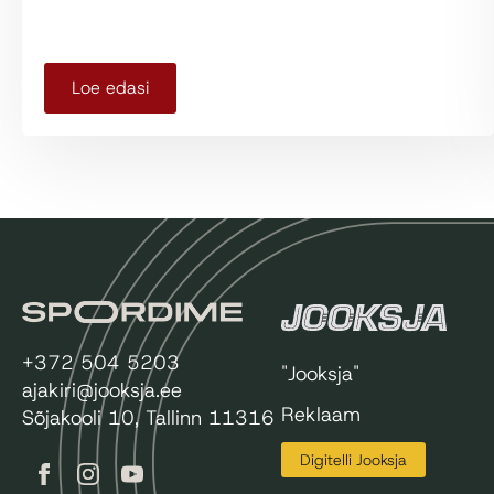
Loe edasi
+372 504 5203
"Jooksja"
ajakiri@jooksja.ee
Reklaam
Sõjakooli 10, Tallinn 11316
Digitelli Jooksja