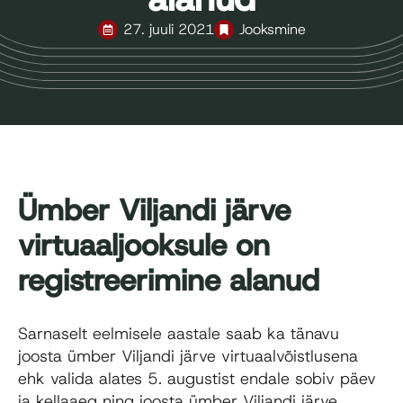
27. juuli 2021
Jooksmine
Ümber Viljandi järve
virtuaaljooksule on
registreerimine alanud
Sarnaselt eelmisele aastale saab ka tänavu
joosta ümber Viljandi järve virtuaalvõistlusena
ehk valida alates 5. augustist endale sobiv päev
ja kellaaeg ning joosta ümber Viljandi järve.