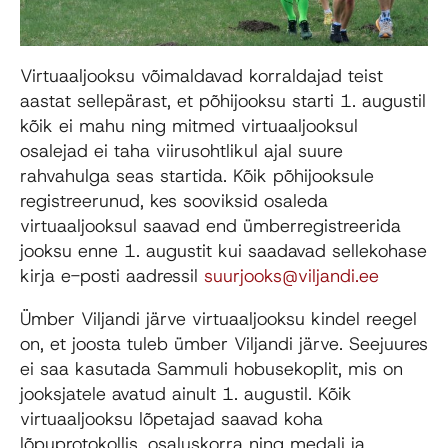
Virtuaaljooksu võimaldavad korraldajad teist
aastat sellepärast, et põhijooksu starti 1. augustil
kõik ei mahu ning mitmed virtuaaljooksul
osalejad ei taha viirusohtlikul ajal suure
rahvahulga seas startida. Kõik põhijooksule
registreerunud, kes sooviksid osaleda
virtuaaljooksul saavad end ümberregistreerida
jooksu enne 1. augustit kui saadavad sellekohase
kirja e-posti aadressil
suurjooks@viljandi.ee
Ümber Viljandi järve virtuaaljooksu kindel reegel
on, et joosta tuleb ümber Viljandi järve. Seejuures
ei saa kasutada Sammuli hobusekoplit, mis on
jooksjatele avatud ainult 1. augustil. Kõik
virtuaaljooksu lõpetajad saavad koha
lõpuprotokollis, osaluskorra ning medali ja