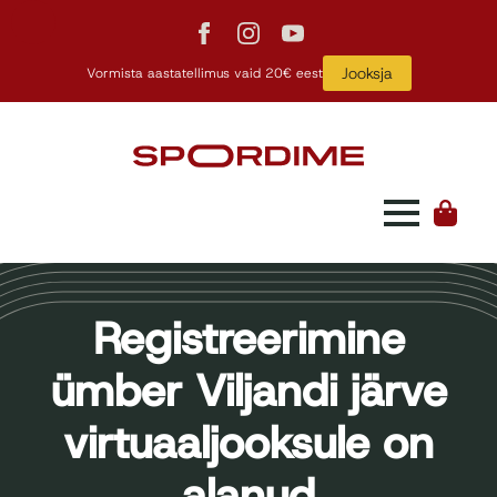
Jooksja
Vormista aastatellimus vaid 20€ eest
Registreerimine
ümber Viljandi järve
virtuaaljooksule on
alanud