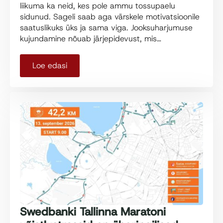
liikuma ka neid, kes pole ammu tossupaelu
sidunud. Sageli saab aga värskele motivatsioonile
saatuslikuks üks ja sama viga. Jooksuharjumuse
kujundamine nõuab järjepidevust, mis…
Loe edasi
Swedbanki Tallinna Maratoni