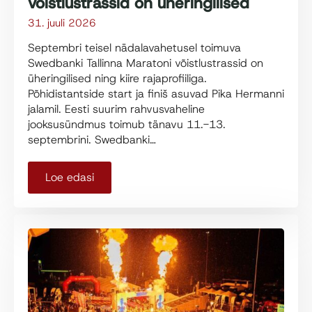
võistlustrassid on üheringilised
31. juuli 2026
Septembri teisel nädalavahetusel toimuva
Swedbanki Tallinna Maratoni võistlustrassid on
üheringilised ning kiire rajaprofiiliga.
Põhidistantside start ja finiš asuvad Pika Hermanni
jalamil. Eesti suurim rahvusvaheline
jooksusündmus toimub tänavu 11.-13.
septembrini. Swedbanki…
Loe edasi