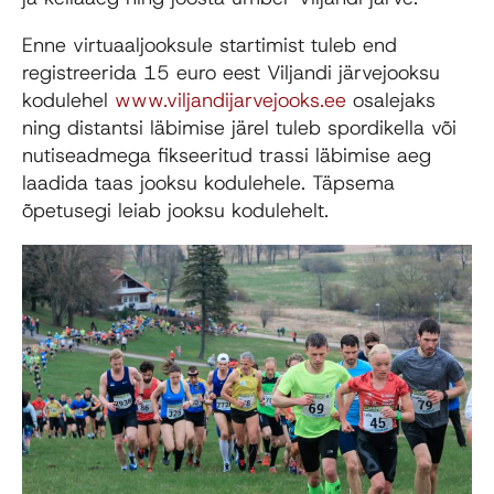
Enne virtuaaljooksule startimist tuleb end
registreerida 15 euro eest Viljandi järvejooksu
kodulehel
www.viljandijarvejooks.ee
osalejaks
ning distantsi läbimise järel tuleb spordikella või
nutiseadmega fikseeritud trassi läbimise aeg
laadida taas jooksu kodulehele. Täpsema
õpetusegi leiab jooksu kodulehelt.