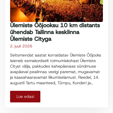
Ülemiste Ööjooksu 10 km distants
ühendab Tallinna kesklinna
Ülemiste Cityga
2. juuli 2026
Seitsmendat aastat korraldatav Ülemiste Ööjooks
laieneb esmakordselt toimumiskohast Ülemiste
Cityst välja, pakkudes kahepäevase sündmuse
avapäeval pealinnas veelgi paremat, mugavamat
ja kaasahaaravamat liikumiselamust. Reedel, 14.
augustil Tartu maanteed, Türnpu, Kunderi ja…
Loe edasi