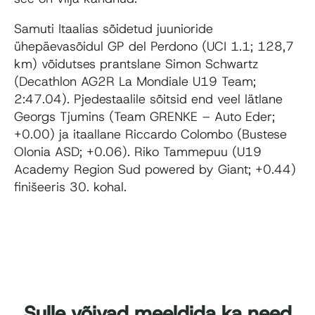
Samuti Itaalias sõidetud juunioride
ühepäevasõidul GP del Perdono (UCI 1.1; 128,7
km) võidutses prantslane Simon Schwartz
(Decathlon AG2R La Mondiale U19 Team;
2:47.04). Pjedestaalile sõitsid end veel lätlane
Georgs Tjumins (Team GRENKE – Auto Eder;
+0.00) ja itaallane Riccardo Colombo (Bustese
Olonia ASD; +0.06). Riko Tammepuu (U19
Academy Region Sud powered by Giant; +0.44)
finišeeris 30. kohal.
Sulle võivad meeldida ka need