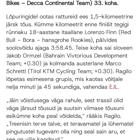
Bikes – Decca Continental Team) 33. koha.
Lõpuringidel ootas rattureid ees 1,5-kilomeetrine
järsk tõus. Kümme kilomeetrit enne finišit tegigi
rünnaku 18-aastane itaallane Lorenzo Finn (Red
Bull – Bora – hansgrohe Rookies), pälvides
soolovõidu ajaga 3:58.45. Teise koha sai sloveen
Jakob Ormzel (Bahrain Vivtorious Development
Team; +0.30) ja kolmanda austerlane Marco
Schrettl (Tirol KTM Cycling Team; +0.30). Ragilo
lõpetas esimesena grupis, mis kaotas võitjale
nelja minuti ja 45 sekundiga, vahendas
EJL
.
„Jäin võistlusega väga rahule, sest trassil olid
väga järsud tõusud ja suutsin viimase tõusuni
esikümne koha peal võidelda,“ rääkis Ragilo.
„Treenisin terve talve, et teravamatel ja lühematel
pingutustel tugevam olla ning seal sain aru, et
see on vilja kandnud.“