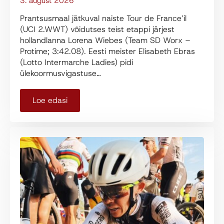
3. august 2026
Prantsusmaal jätkuval naiste Tour de France’il
(UCI 2.WWT) võidutses teist etappi järjest
hollandlanna Lorena Wiebes (Team SD Worx –
Protime; 3:42.08). Eesti meister Elisabeth Ebras
(Lotto Intermarche Ladies) pidi
ülekoormusvigastuse…
Loe edasi