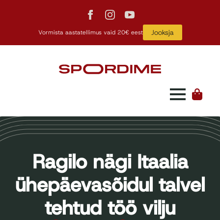
Jooksja
Vormista aastatellimus vaid 20€ eest
Ragilo nägi Itaalia
ühepäevasõidul talvel
tehtud töö vilju