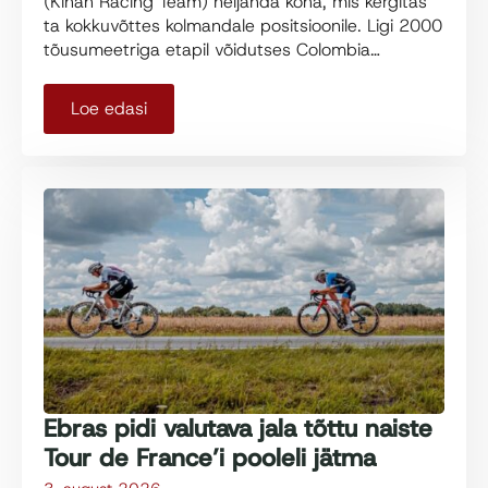
(Kinan Racing Team) neljanda koha, mis kergitas
ta kokkuvõttes kolmandale positsioonile. Ligi 2000
tõusumeetriga etapil võidutses Colombia…
Loe edasi
Ebras pidi valutava jala tõttu naiste
Tour de France’i pooleli jätma