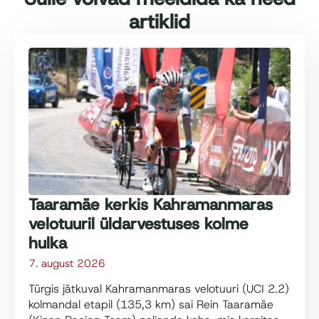
artiklid
Taaramäe kerkis Kahramanmaras
velotuuril üldarvestuses kolme
hulka
7. august 2026
Türgis jätkuval Kahramanmaras velotuuri (UCI 2.2)
kolmandal etapil (135,3 km) sai Rein Taaramäe