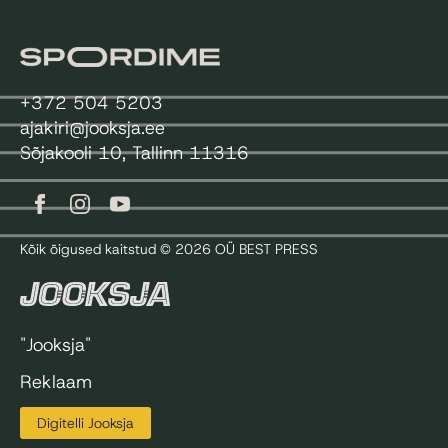
+372 504 5203
ajakiri@jooksja.ee
Sõjakooli 10, Tallinn 11316
Kõik õigused kaitstud © 2026 OÜ BEST PRESS
"Jooksja"
Reklaam
Digitelli Jooksja