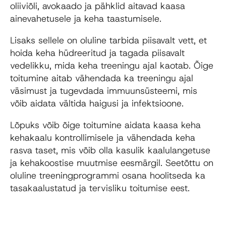
oliiviõli, avokaado ja pähklid aitavad kaasa
ainevahetusele ja keha taastumisele.
Lisaks sellele on oluline tarbida piisavalt vett, et
hoida keha hüdreeritud ja tagada piisavalt
vedelikku, mida keha treeningu ajal kaotab. Õige
toitumine aitab vähendada ka treeningu ajal
väsimust ja tugevdada immuunsüsteemi, mis
võib aidata vältida haigusi ja infektsioone.
Lõpuks võib õige toitumine aidata kaasa keha
kehakaalu kontrollimisele ja vähendada keha
rasva taset, mis võib olla kasulik kaalulangetuse
ja kehakoostise muutmise eesmärgil. Seetõttu on
oluline treeningprogrammi osana hoolitseda ka
tasakaalustatud ja tervisliku toitumise eest.