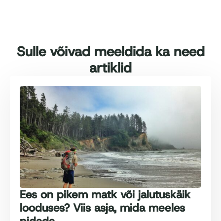
Sulle võivad meeldida ka need
artiklid
Ees on pikem matk või jalutuskäik
looduses? Viis asja, mida meeles