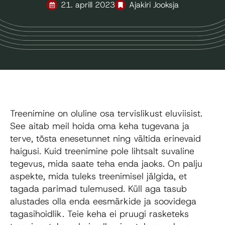
21. aprill 2023
Ajakiri Jooksja
Treenimine on oluline osa tervislikust eluviisist.
See aitab meil hoida oma keha tugevana ja
terve, tõsta enesetunnet ning vältida erinevaid
haigusi. Kuid treenimine pole lihtsalt suvaline
tegevus, mida saate teha enda jaoks. On palju
aspekte, mida tuleks treenimisel jälgida, et
tagada parimad tulemused. Küll aga tasub
alustades olla enda eesmärkide ja soovidega
tagasihoidlik. Teie keha ei pruugi rasketeks