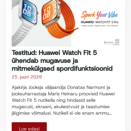
Testitud: Huawei Watch Fit 5
ühendab mugavuse ja
mitmekülgsed spordifunktsioonid
25. juuni 2026
Ajakirja Jooksja väljaandja Donatas Narmont ja
jooksuharrastaja Maris Heinaru proovisid Huawei
Watch Fit 5 nutikella ning hindasid selle
mugavust, ekraani, akukestvust ja taastumise
jälgimise võimalusi. Nutikell ei ole enam ammu…
Loe edasi