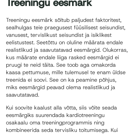
Treeningu eesmärk
Treeningu eesmärk sõltub paljudest faktoritest,
sealhulgas teie praegusest füüsilisest seisundist,
vanusest, tervislikust seisundist ja isiklikest
eelistustest. Seetõttu on oluline määrata endale
realistlikud ja saavutatavad eesmärgid. Olukorras,
kus määrate endale liiga rasked eesmärgid ei
pruugi te neid täita. See toob aga omakorda
kaasa pettumuse, mille tulemusel te enam üldse
treenida ei soovi. See on ka peamine põhjus,
miks eesmärgid peavad olema realistlikud ja
saavutatavad.
Kui soovite kaalust alla võtta, siis võite seada
eesmärgiks suurendada kardiotreeningu
osakaalu oma treeningprogrammis ning
kombineerida seda tervisliku toitumisega. Kui