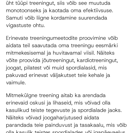
üht tüüpi treeningut, siis võib see muutuda
monotoonseks ja kaotada oma efektiivsuse.
Samuti võib liigne kordamine suurendada
vigastuste ohtu.
Erinevate treeningumeetodite proovimine võib
aidata teil saavutada oma treeningu eesmärki
mitmekesisemal ja huvitavamal viisil. Näiteks
võite proovida jõutreeningut, kardiotreeningut,
joogat, pilatest või muid spordialasid, mis
pakuvad erinevat väljakutset teie kehale ja
vaimule.
Mitmekülgne treening aitab ka arendada
erinevaid oskusi ja lihaseid, mis võivad olla
kasulikud teiste tegevuste ja spordialade jaoks.
Näiteks võivad joogaharjutused aidata
parandada teie painduvust ja tasakaalu, mis võib
olla kasulik teistes spordialades või igapäevaelus.