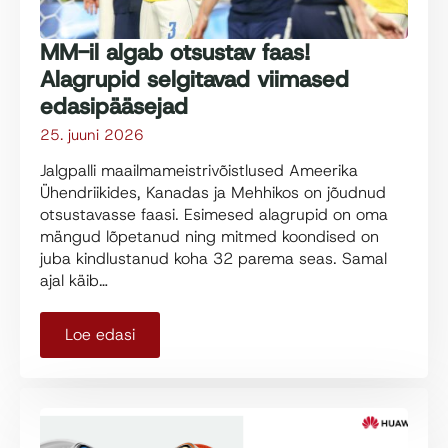
MM-il algab otsustav faas!
Alagrupid selgitavad viimased
edasipääsejad
25. juuni 2026
Jalgpalli maailmameistrivõistlused Ameerika
Ühendriikides, Kanadas ja Mehhikos on jõudnud
otsustavasse faasi. Esimesed alagrupid on oma
mängud lõpetanud ning mitmed koondised on
juba kindlustanud koha 32 parema seas. Samal
ajal käib…
Loe edasi