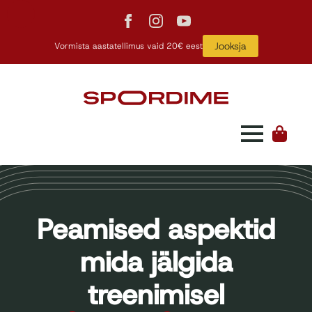
Jooksja
Vormista aastatellimus vaid 20€ eest
Peamised aspektid
mida jälgida
treenimisel