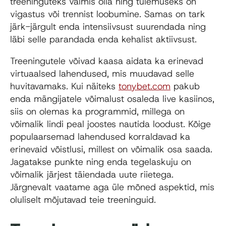
treeninguteks valmis olla ning tulemuseks on
vigastus või trennist loobumine. Samas on tark
järk-järgult enda intensiivsust suurendada ning
läbi selle parandada enda kehalist aktiivsust.
Treeningutele võivad kaasa aidata ka erinevad
virtuaalsed lahendused, mis muudavad selle
huvitavamaks. Kui näiteks
tonybet.com
pakub
enda mängijatele võimalust osaleda live kasiinos,
siis on olemas ka programmid, millega on
võimalik lindi peal joostes nautida loodust. Kõige
populaarsemad lahendused korraldavad ka
erinevaid võistlusi, millest on võimalik osa saada.
Jagatakse punkte ning enda tegelaskuju on
võimalik järjest täiendada uute riietega.
Järgnevalt vaatame aga üle mõned aspektid, mis
oluliselt mõjutavad teie treeninguid.