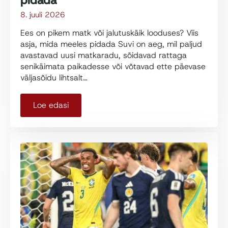
pidada
8. juuli 2026
Ees on pikem matk või jalutuskäik looduses? Viis
asja, mida meeles pidada Suvi on aeg, mil paljud
avastavad uusi matkaradu, sõidavad rattaga
senikäimata paikadesse või võtavad ette päevase
väljasõidu lihtsalt…
Loe edasi