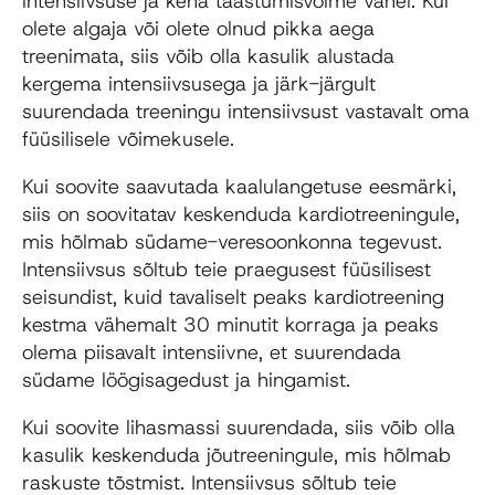
intensiivsuse ja keha taastumisvõime vahel. Kui
olete algaja või olete olnud pikka aega
treenimata, siis võib olla kasulik alustada
kergema intensiivsusega ja järk-järgult
suurendada treeningu intensiivsust vastavalt oma
füüsilisele võimekusele.
Kui soovite saavutada kaalulangetuse eesmärki,
siis on soovitatav keskenduda kardiotreeningule,
mis hõlmab südame-veresoonkonna tegevust.
Intensiivsus sõltub teie praegusest füüsilisest
seisundist, kuid tavaliselt peaks kardiotreening
kestma vähemalt 30 minutit korraga ja peaks
olema piisavalt intensiivne, et suurendada
südame löögisagedust ja hingamist.
Kui soovite lihasmassi suurendada, siis võib olla
kasulik keskenduda jõutreeningule, mis hõlmab
raskuste tõstmist. Intensiivsus sõltub teie