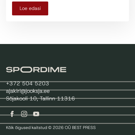
Loe edasi
+372 504 5203
ajakiri@jooksja.ee
Sõjakooli 10, Tallinn 11316
Kõik õigused kaitstud © 2026 OÜ BEST PRESS