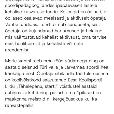
spordipedagoog, andes igapäevaselt lastele
kehalise kasvatuse tunde. Kolleegid on öelnud, et
õpilased osalevad meelsasti ja aktiivselt õpetaja
Vantsi tundides. Tund toimub sunduseta, sest
õpetaja on kujundanud harjumused ja hoiakud,
mis väärtustavad kehalist aktiivsust, oma tervise
eest hoolitsemist ja kehaliste võimete
arendamist.
Merle Vantsi teeb oma tööd südamega ning on
aastaid seisnud Türi valla ja Järvamaa spordi hea
käekäigu eest. Õpetaja sihikindla töö tulemusena
on koolivõistkond saavutanud Eesti Koolispordi
Liidu „Tähelepanu, start!“ võistlustel aastaid
auhinnalisi kohti ning paljud tema õpilased on
maakonna meistrid nii kergejõustikus kui ka
rahvastepallis.