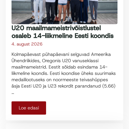
U20 maailmameistrivõistlustel
osaleb 14-liikmeline Eesti koondis
4. august 2026
Kolmapäevast pühapäevani selguvad Ameerika
Ühendriikides, Oregonis U20 vanuseklassi
maailmameistrid. Eestit sõidab esindama 14-
liikmeline koondis. Eesti koondise üheks suurimaks
medalilootuseks on noormeeste teivashüppes
äsja Eesti U20 ja U23 rekordit parandanud (5.66)
…
Loe edasi