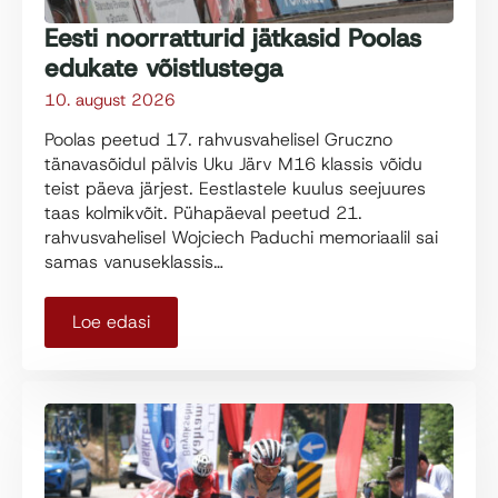
Eesti noorratturid jätkasid Poolas
edukate võistlustega
10. august 2026
Poolas peetud 17. rahvusvahelisel Gruczno
tänavasõidul pälvis Uku Järv M16 klassis võidu
teist päeva järjest. Eestlastele kuulus seejuures
taas kolmikvõit. Pühapäeval peetud 21.
rahvusvahelisel Wojciech Paduchi memoriaalil sai
samas vanuseklassis…
Loe edasi