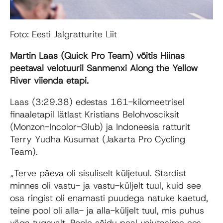
Foto: Eesti Jalgratturite Liit
Martin Laas (Quick Pro Team) võitis Hiinas
peetaval velotuuril Sanmenxi Along the Yellow
River viienda etapi.
Laas (3:29.38) edestas 161-kilomeetrisel
finaaletapil lätlast Kristians Belohvosciksit
(Monzon-Incolor-Glub) ja Indoneesia ratturit
Terry Yudha Kusumat (Jakarta Pro Cycling
Team).
„Terve päeva oli sisuliselt küljetuul. Stardist
minnes oli vastu- ja vastu-küljelt tuul, kuid see
osa ringist oli enamasti puudega natuke kaetud,
teine pool oli alla- ja alla-küljelt tuul, mis puhus
väga tugevalt. Poole sõidu peal vajutasime ees