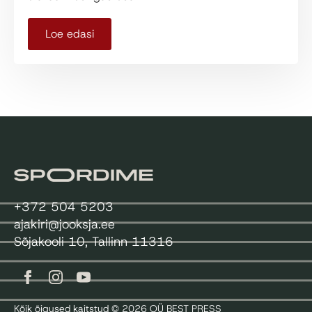
Loe edasi
+372 504 5203
ajakiri@jooksja.ee
Sõjakooli 10, Tallinn 11316
Kõik õigused kaitstud © 2026 OÜ BEST PRESS