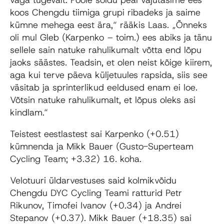
koos Chengdu tiimiga grupi ribadeks ja saime
kümne mehega eest ära,“ rääkis Laas. „Õnneks
oli mul Gleb (Karpenko – toim.) ees abiks ja tänu
sellele sain natuke rahulikumalt võtta end lõpu
jaoks säästes. Teadsin, et olen neist kõige kiirem,
aga kui terve päeva küljetuules rapsida, siis see
väsitab ja sprinterlikud eeldused enam ei loe.
Võtsin natuke rahulikumalt, et lõpus oleks asi
kindlam.“
Teistest eestlastest sai Karpenko (+0.51)
kümnenda ja Mikk Bauer (Gusto-Superteam
Cycling Team; +3.32) 16. koha.
Velotuuri üldarvestuses said kolmikvõidu
Chengdu DYC Cycling Teami ratturid Petr
Rikunov, Timofei Ivanov (+0.34) ja Andrei
Stepanov (+0.37). Mikk Bauer (+18.35) sai