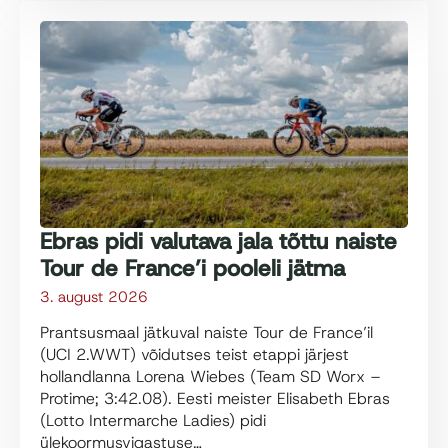
Ebras pidi valutava jala tõttu naiste
Tour de France’i pooleli jätma
3. august 2026
Prantsusmaal jätkuval naiste Tour de France’il
(UCI 2.WWT) võidutses teist etappi järjest
hollandlanna Lorena Wiebes (Team SD Worx –
Protime; 3:42.08). Eesti meister Elisabeth Ebras
(Lotto Intermarche Ladies) pidi
ülekoormusvigastuse…