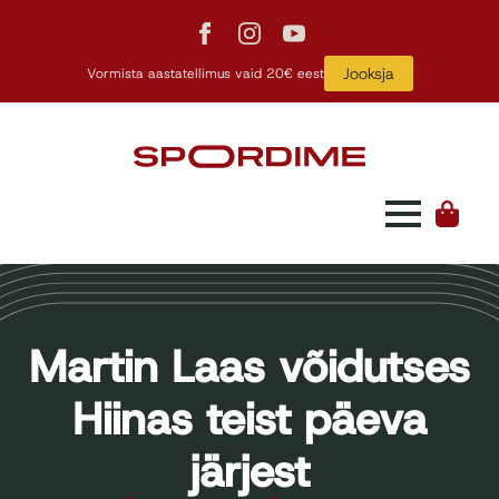
Jooksja
Vormista aastatellimus vaid 20€ eest
Martin Laas võidutses
Hiinas teist päeva
järjest