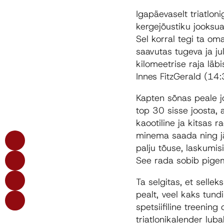
Igapäevaselt triatloni
kergejõustiku jooksua
Sel korral tegi ta om
saavutas tugeva ja ju
kilomeetrise raja läbi
Innes FitzGerald (14
Kapten sõnas peale jo
top 30 sisse joosta,
kaootiline ja kitsas r
minema saada ning jär
palju tõuse, laskumisi
See rada sobib pigem
Ta selgitas, et selleks
pealt, veel kaks tund
spetsiifiline treening
triatlonikalender luba