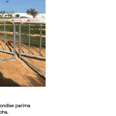
oondise parima
oha.