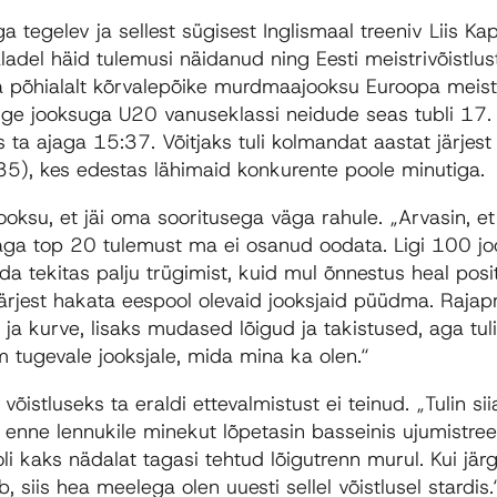
ga tegelev ja sellest sügisest Inglismaal treeniv Liis K
ladel häid tulemusi näidanud ning Eesti meistrivõistlus
a põhialalt kõrvalepõike murdmaajooksu Euroopa meistr
lge jooksuga U20 vanuseklassi neidude seas tubli 17. 
s ta ajaga 15:37. Võitjaks tuli kolmandat aastat järjest
:35), kes edestas lähimaid konkurente poole minutiga.
oksu, et jäi oma sooritusega väga rahule. „Arvasin, e
 aga top 20 tulemust ma ei osanud oodata. Ligi 100 joo
ada tekitas palju trügimist, kuid mul õnnestus heal posit
jest hakata eespool olevaid jooksjaid püüdma. Rajapro
 ja kurve, lisaks mudased lõigud ja takistused, aga tuli
 tugevale jooksjale, mida mina ka olen.“
 võistluseks ta eraldi ettevalmistust ei teinud. „Tulin sii
i enne lennukile minekut lõpetasin basseinis ujumistre
 oli kaks nädalat tagasi tehtud lõigutrenn murul. Kui jär
b, siis hea meelega olen uuesti sellel võistlusel stardis.