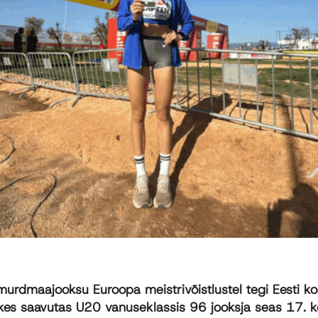
murdmaajooksu Euroopa meistrivõistlustel tegi Eesti k
, kes saavutas U20 vanuseklassis 96 jooksja seas 17. k