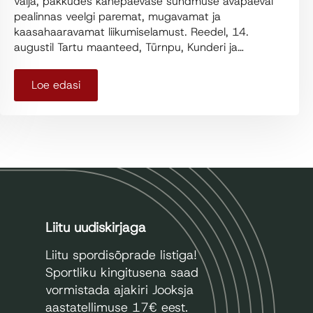
välja, pakkudes kahepäevase sündmuse avapäeval
pealinnas veelgi paremat, mugavamat ja
kaasahaaravamat liikumiselamust. Reedel, 14.
augustil Tartu maanteed, Türnpu, Kunderi ja…
Loe edasi
Liitu uudiskirjaga
Liitu spordisõprade listiga!
Sportliku kingitusena saad
vormistada ajakiri Jooksja
aastatellimuse 17€ eest.