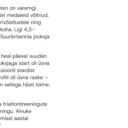
apten on varemgi
tel medaleid võitnud.
ivõistlustele ning
koha. Ligi 4,5-
 Suurbritannia jooksja
t heal päeval suudan
ksjaga start oli üsna
sioonil stardist
fiil oli üsna raske –
n sellega hästi toime.
a triatlonitreeningute
eningu. Ainuke
gmisel aastal
“