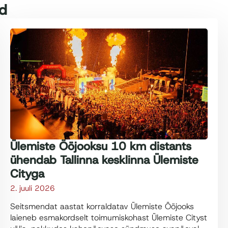
id
Ülemiste Ööjooksu 10 km distants
ühendab Tallinna kesklinna Ülemiste
Cityga
2. juuli 2026
Seitsmendat aastat korraldatav Ülemiste Ööjooks
laieneb esmakordselt toimumiskohast Ülemiste Cityst