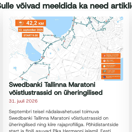
ulle võivad meeldida ka need artikl
Swedbanki Tallinna Maratoni
võistlustrassid on üheringilised
31. juuli 2026
Septembri teisel nädalavahetusel toimuva
Swedbanki Tallinna Maratoni võistlustrassid on
üheringilised ning kiire rajaprofiiliga. Põhidistantside
start ja finiš asuvad Pika Hermanni jalamil. Eesti