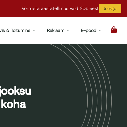
Vormista aastatellimus vaid 20€ eest
Jooksja
vis & Toitumine
Reklaam
E-pood
jooksu
. koha