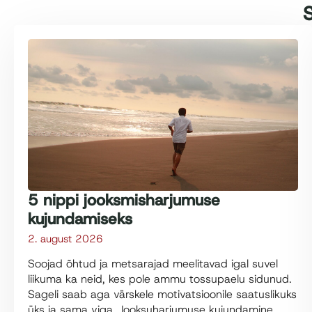
S
5 nippi jooksmisharjumuse
kujundamiseks
2. august 2026
Soojad õhtud ja metsarajad meelitavad igal suvel
liikuma ka neid, kes pole ammu tossupaelu sidunud.
Sageli saab aga värskele motivatsioonile saatuslikuks
üks ja sama viga. Jooksuharjumuse kujundamine