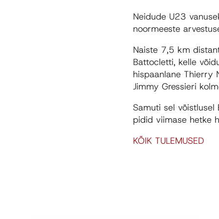
Neidude U23 vanusekl
noormeeste arvestuse
Naiste 7,5 km distants
Battocletti, kelle või
hispaanlane Thierry 
Jimmy Gressieri kolm
Samuti sel võistlusel
pidid viimase hetke h
KÕIK TULEMUSED