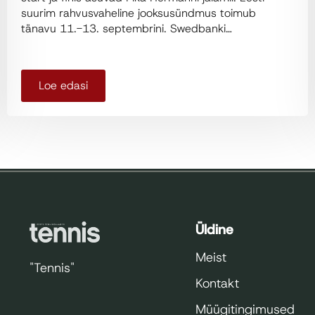
suurim rahvusvaheline jooksusündmus toimub
tänavu 11.-13. septembrini. Swedbanki…
Loe edasi
Üldine
Meist
"Tennis"
Kontakt
Müügitingimused