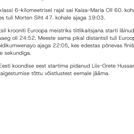
assi 6-kilomeetrisel rajal sai Kaisa-Maria Oll 60. ko
s tuli Morten Siht 47. kohale ajaga 19:03.
il krooniti Euroopa meistriks tiitlikaitsjana starti läinu
duaeg oli 24:52. Meeste sama pikal distantsil tuli Euroo
Ndikumwenayo ajaga 22:05, kes edestas põnevas finiši
e sekundiga.
 Eesti koondise eest startima pidanud Liis-Grete Hussar
aigestumise tõttu võistlustest eemale jääma.