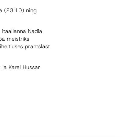
ha (23:10) ning
d itaallanna Nadia
pa meistriks
heitluses prantslast
 ja Karel Hussar