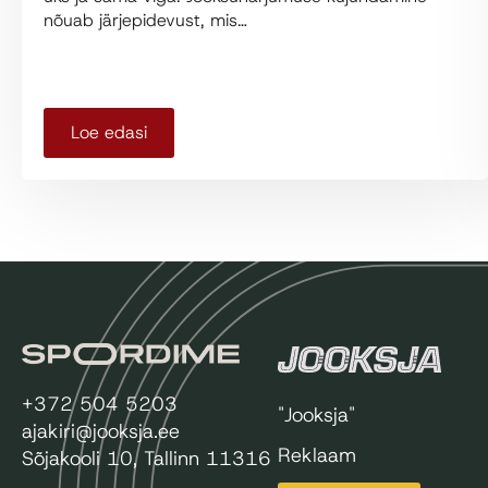
nõuab järjepidevust, mis…
Loe edasi
+372 504 5203
"Jooksja"
ajakiri@jooksja.ee
Reklaam
Sõjakooli 10, Tallinn 11316