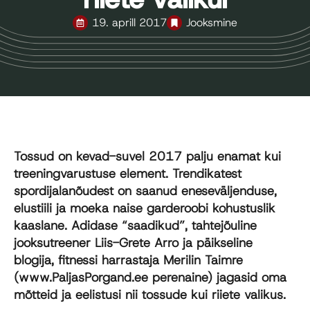
19. aprill 2017
Jooksmine
Tossud on kevad-suvel 2017 palju enamat kui
treeningvarustuse element. Trendikatest
spordijalanõudest on saanud eneseväljenduse,
elustiili ja moeka naise garderoobi kohustuslik
kaaslane. Adidase “saadikud”, tahtejõuline
jooksutreener Liis-Grete Arro ja päikseline
blogija, fitnessi harrastaja Merilin Taimre
(www.PaljasPorgand.ee perenaine) jagasid oma
mõtteid ja eelistusi nii tossude kui riiete valikus.