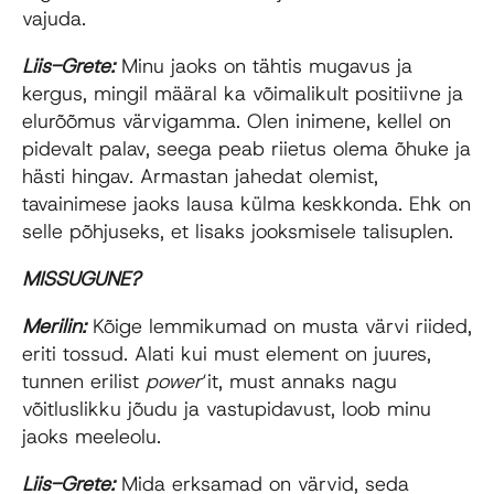
vajuda.
Liis-Grete:
Minu jaoks on tähtis mugavus ja
kergus, mingil määral ka võimalikult positiivne ja
elurõõmus värvigamma. Olen inimene, kellel on
pidevalt palav, seega peab riietus olema õhuke ja
hästi hingav. Armastan jahedat olemist,
tavainimese jaoks lausa külma keskkonda. Ehk on
selle põhjuseks, et lisaks jooksmisele talisuplen.
MISSUGUNE?
Merilin:
Kõige lemmikumad on musta värvi riided,
eriti tossud. Alati kui must element on juures,
tunnen erilist
power
‘it, must annaks nagu
võitluslikku jõudu ja vastupidavust, loob minu
jaoks meeleolu.
Liis-Grete:
Mida erksamad on värvid, seda