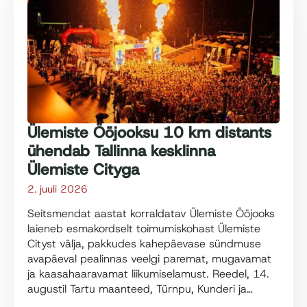
Ülemiste Ööjooksu 10 km distants
ühendab Tallinna kesklinna
Ülemiste Cityga
2. juuli 2026
Seitsmendat aastat korraldatav Ülemiste Ööjooks
laieneb esmakordselt toimumiskohast Ülemiste
Cityst välja, pakkudes kahepäevase sündmuse
avapäeval pealinnas veelgi paremat, mugavamat
ja kaasahaaravamat liikumiselamust. Reedel, 14.
augustil Tartu maanteed, Türnpu, Kunderi ja…