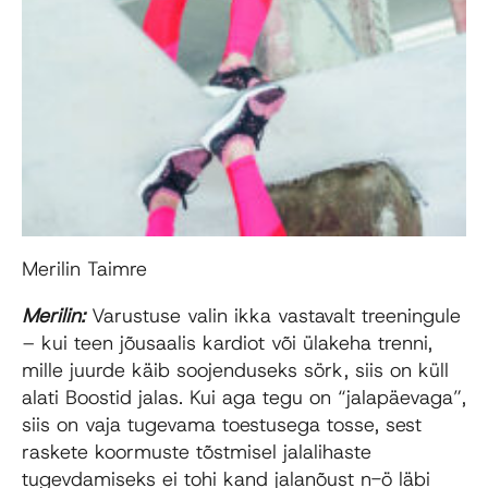
Merilin Taimre
Merilin:
Varustuse valin ikka vastavalt treeningule
– kui teen jõusaalis kardiot või ülakeha trenni,
mille juurde käib soojenduseks sörk, siis on küll
alati Boostid jalas. Kui aga tegu on “jalapäevaga”,
siis on vaja tugevama toestusega tosse, sest
raskete koormuste tõstmisel jalalihaste
tugevdamiseks ei tohi kand jalanõust n-ö läbi