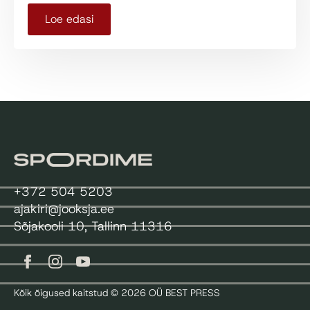
Loe edasi
+372 504 5203
ajakiri@jooksja.ee
Sõjakooli 10, Tallinn 11316
Kõik õigused kaitstud © 2026 OÜ BEST PRESS