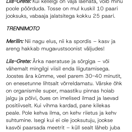
Liis-Grete:
Kui kellelgi on vaja laenata, võib minu
poole pöörduda. Tosse on mul kuskil 10 paari
jooksuks, vabaaja jalatsitega kokku 25 paari.
TRENNIMOTO
Merilin:
Nii nagu elus, nii ka spordis – kasv ja
areng hakkab mugavustsoonist väljudes!
Liis-Grete:
Ärka naeratuse ja sörgiga – või
vähemalt mingilgi viisil enda liigutamisega.
Joostes ära kümme, veel parem 30-40 minutit,
on enesetunne lihtsalt võrreldamatu. Värske õhk
on organismile super, maastiku pinnas hoiab
jalgu ja põlvi, õues on imelised ilmad ja laevad
positiivselt. Kui vihma kardad, pane kilekas
peale. Pole kehva ilma, on kehv riietus ja kehv
suhtumine. Isegi kui ei ole jooksutuju, jookse
kasvõi paarsada meetrit – küll sealt läheb juba