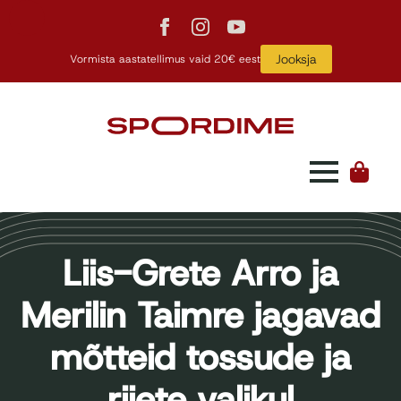
Jooksja
Vormista aastatellimus vaid 20€ eest
Liis-Grete Arro ja
Merilin Taimre jagavad
mõtteid tossude ja
riiete valikul