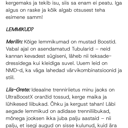
kergemaks ja tekib isu, siis sa enam ei peatu. Iga
algus on raske ja kõik algab otsusest teha
esimene samm!
LEMMIKUD?
Merilin:
Kõige lemmikumad on mustad Boostid.
Vabal ajal on asendamatud Tubularid – neid
kannan kevadest sügiseni, läheb nii teksade-
dressidega kui kleidiga suvel. Uuem leid on
NMD-d, ka väga lahedad värvikombinatsioonid ja
stiil.
Liis-Grete:
Ideaalne trenniriietus minu jaoks on
UltraBoostX oranžid tossud, kerge maika ja
lühikesed liibukad. Õhku ja kergust tahan! Läbi
aegade lemmikud on adidase trenniliibukad,
mõnega jooksen ikka juba palju aastaid – nii
palju, et isegi augud on sisse kulunud, kuid ära