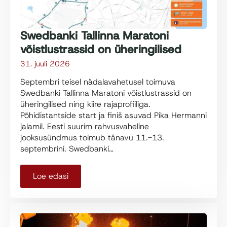
Swedbanki Tallinna Maratoni
võistlustrassid on üheringilised
31. juuli 2026
Septembri teisel nädalavahetusel toimuva
Swedbanki Tallinna Maratoni võistlustrassid on
üheringilised ning kiire rajaprofiiliga.
Põhidistantside start ja finiš asuvad Pika Hermanni
jalamil. Eesti suurim rahvusvaheline
jooksusündmus toimub tänavu 11.-13.
septembrini. Swedbanki…
Loe edasi