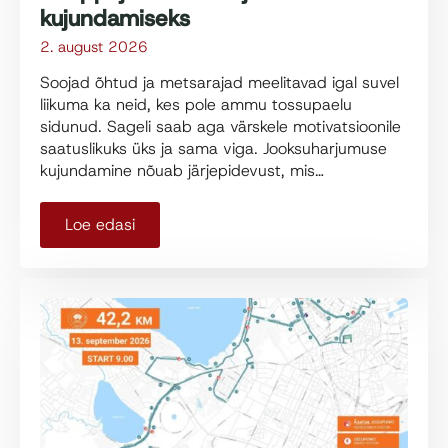
kujundamiseks
2. august 2026
Soojad õhtud ja metsarajad meelitavad igal suvel
liikuma ka neid, kes pole ammu tossupaelu
sidunud. Sageli saab aga värskele motivatsioonile
saatuslikuks üks ja sama viga. Jooksuharjumuse
kujundamine nõuab järjepidevust, mis…
Loe edasi