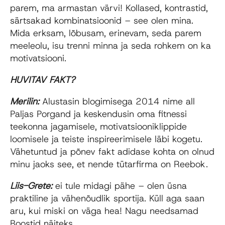
parem, ma armastan värvi! Kollased, kontrastid,
särtsakad kombinatsioonid – see olen mina.
Mida erksam, lõbusam, erinevam, seda parem
meeleolu, isu trenni minna ja seda rohkem on ka
motivatsiooni.
HUVITAV FAKT?
Merilin:
Alustasin blogimisega 2014 nime all
Paljas Porgand ja keskendusin oma fitnessi
teekonna jagamisele, motivatsiooniklippide
loomisele ja teiste inspireerimisele läbi kogetu.
Vähetuntud ja põnev fakt adidase kohta on olnud
minu jaoks see, et nende tütarfirma on Reebok.
Liis-Grete:
ei tule midagi pähe – olen üsna
praktiline ja vähenõudlik sportija. Küll aga saan
aru, kui miski on väga hea! Nagu needsamad
Boostid näiteks.