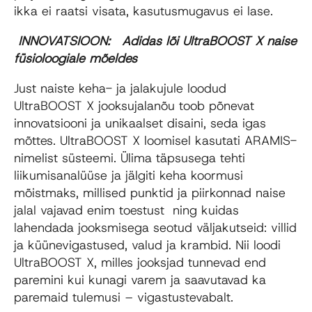
ikka ei raatsi visata, kasutusmugavus ei lase.
INNOVATSIOON:
Adidas lõi UltraBOOST X naise
füsioloogiale mõeldes
Just naiste keha- ja jalakujule loodud
UltraBOOST X jooksujalanõu toob põnevat
innovatsiooni ja unikaalset disaini, seda igas
mõttes. UltraBOOST X loomisel kasutati ARAMIS-
nimelist süsteemi. Ülima täpsusega tehti
liikumisanalüüse ja jälgiti keha koormusi
mõistmaks, millised punktid ja piirkonnad naise
jalal vajavad enim toestust ning kuidas
lahendada jooksmisega seotud väljakutseid: villid
ja küünevigastused, valud ja krambid. Nii loodi
UltraBOOST X, milles jooksjad tunnevad end
paremini kui kunagi varem ja saavutavad ka
paremaid tulemusi – vigastustevabalt.