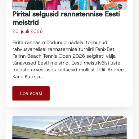
Pirital selgusid rannatennise Eesti
meistrid
20. juuli 2026
Pirita rannas möödunud nädalal toimunud
rahvusvahelisel rannatennise turniiril FenixBet
Tallinn Beach Tennis Open 2026 selgitati välja
tänavused Eesti meistrid. Eesti meistrivõistluste
meeste arvestuses kaitsesid mullust tiitlit Andree
Karel Kalle ja…
Loe edasi