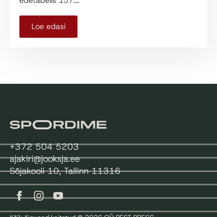
edetabelis 157.…
Loe edasi
+372 504 5203
ajakiri@jooksja.ee
Sõjakooli 10, Tallinn 11316