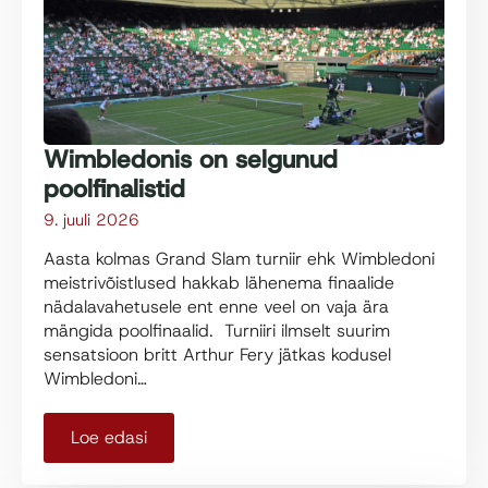
Wimbledonis on selgunud
poolfinalistid
9. juuli 2026
Aasta kolmas Grand Slam turniir ehk Wimbledoni
meistrivõistlused hakkab lähenema finaalide
nädalavahetusele ent enne veel on vaja ära
mängida poolfinaalid. Turniiri ilmselt suurim
sensatsioon britt Arthur Fery jätkas kodusel
Wimbledoni…
Loe edasi