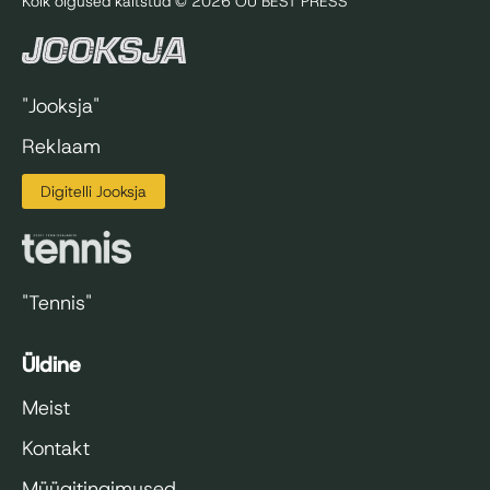
Kõik õigused kaitstud © 2026 OÜ BEST PRESS
"Jooksja"
Reklaam
Digitelli Jooksja
"Tennis"
Üldine
Meist
Kontakt
Müügitingimused