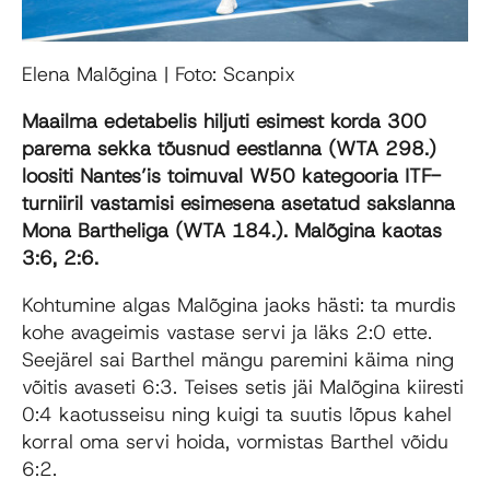
Elena Malõgina | Foto: Scanpix
Maailma edetabelis hiljuti esimest korda 300
parema sekka tõusnud eestlanna (WTA 298.)
loositi Nantes’is toimuval W50 kategooria ITF-
turniiril vastamisi
esimesena asetatud
sakslanna
Mona Bartheliga
(WTA 184.). Malõgina kaotas
3:6, 2:6
.
Kohtumine algas Malõgina jaoks hästi: ta murdis
kohe avageimis vastase servi ja läks 2:0 ette.
Seejärel sai Barthel mängu paremini käima ning
võitis avaseti 6:3. Teises setis jäi Malõgina kiiresti
0:4 kaotusseisu ning kuigi ta suutis lõpus kahel
korral oma servi hoida, vormistas Barthel võidu
6:2.