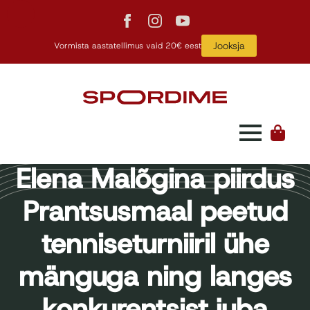
Jooksja
Vormista aastatellimus vaid 20€ eest
Elena Malõgina piirdus
Prantsusmaal peetud
tenniseturniiril ühe
mänguga ning langes
konkurentsist juba