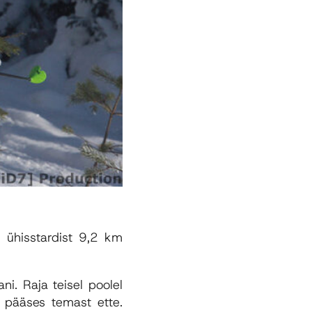
e ühisstardist 9,2 km
ni. Raja teisel poolel
p pääses temast ette.