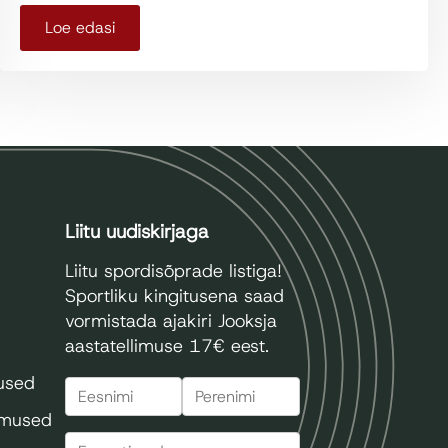
Loe edasi
Liitu uudiskirjaga
Liitu spordisõprade listiga!
Sportliku kingitusena saad
vormistada ajakiri Jooksja
aastatellimuse 17€ eest.
mused
imused