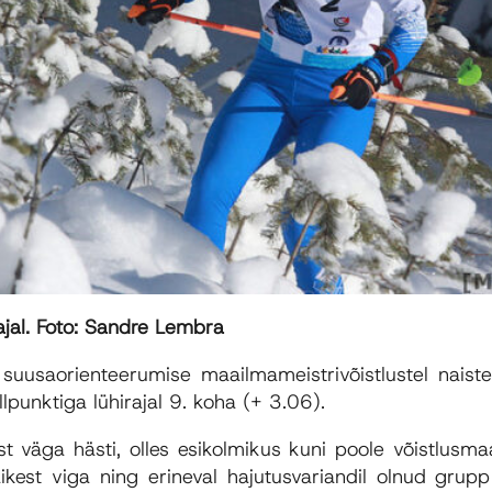
ajal. Foto: Sandre Lembra
 suusaorienteerumise maailmameistrivõistlustel naist
lpunktiga lühirajal 9. koha (+ 3.06).
st väga hästi, olles esikolmikus kuni poole võistlusmaa
väikest viga ning erineval hajutusvariandil olnud grup