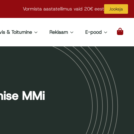
Vormista aastatellimus vaid 20€ eest
Jooksja
vis & Toitumine
Reklaam
E-pood
mise MMi