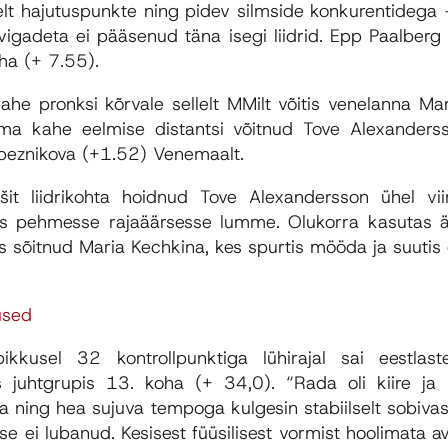
elt hajutuspunkte ning pidev silmside konkurentidega
 vigadeta ei pääsenud täna isegi liidrid. Epp Paalber
ha (+ 7.55).
he pronksi kõrvale sellelt MMilt võitis venelanna Ma
ma kahe eelmise distantsi võitnud Tove Alexanderss
apeznikova (+1.52) Venemaalt.
šit liidrikohta hoidnud Tove Alexandersson ühel vi
s pehmesse rajaäärsesse lumme. Olukorra kasutas 
s sõitnud Maria Kechkina, kes spurtis mööda ja suutis 
used
kusel 32 kontrollpunktiga lühirajal sai eestlast
juhtgrupis 13. koha (+ 34,0). “Rada oli kiire ja hu
 ning hea sujuva tempoga kulgesin stabiilselt sobivas 
sse ei lubanud. Kesisest füüsilisest vormist hoolimata a