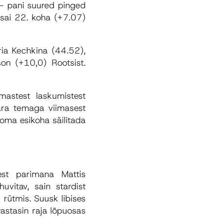
 – pani suured pinged
g sai 22. koha (+7.07)
ria Kechkina (44.52),
on (+10,0) Rootsist.
imastest laskumistest
ära temaga viimasest
oma esikoha säilitada
est parimana Mattis
vitav, sain stardist
rütmis. Suusk libises
vastasin raja lõpuosas