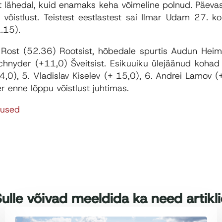
valt lähedal, kuid enamaks keha võimeline polnud. Päev
võistlust. Teistest eestlastest sai Ilmar Udam 27. k
.15).
rik Rost (52.36) Rootsist, hõbedale spurtis Audun Heim
Schnyder (+11,0) Šveitsist. Esikuuiku ülejäänud kohad
,0), 5. Vladislav Kiselev (+ 15,0), 6. Andrei Lamov (+
r enne lõppu võistlust juhtimas.
mused
ulle võivad meeldida ka need artikl