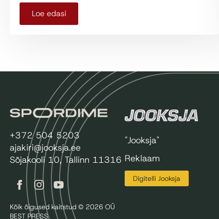
Loe edasi
+372 504 5203
"Jooksja"
ajakiri@jooksja.ee
Reklaam
Sõjakooli 10, Tallinn 11316
Digitelli Jooksja
Kõik õigused kaitstud © 2026 OÜ
BEST PRESS