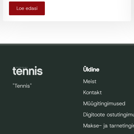
Loe edasi
Üldine
Meist
"Tennis"
Kontakt
Müügitingimused
Digitoote ostutingi
Makse- ja tarneting