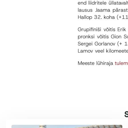
end liidritele üllata
lausus Jaama pärast 
Hallop 32. koha (+11
Grupifiniši võitis E
pronksi võitis Gion 
Sergei Gorlanov (+ 14
Lamov veel kilomeete
Meeste lühiraja
tule
S