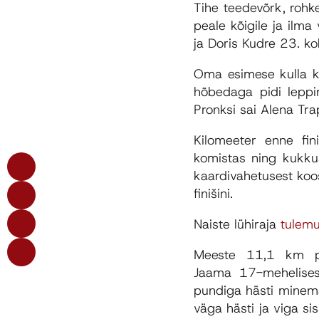
Tihe teedevõrk, rohk
peale kõigile ja ilma
ja Doris Kudre 23. ko
Oma esimese kulla ka
hõbedaga pidi leppi
Pronksi sai Alena Tr
Kilomeeter enne fini
komistas ning kukku
kaardivahetusest koo
finišini.
Naiste lühiraja
tulem
Meeste 11,1 km pik
Jaama 17-mehelises 
pundiga hästi minema
väga hästi ja viga si