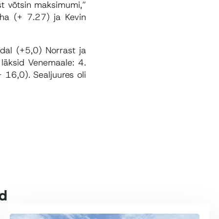
ast võtsin maksimumi,”
oha (+ 7.27) ja Kevin
dal (+5,0) Norrast ja
 läksid Venemaale: 4.
 16,0). Sealjuures oli
id