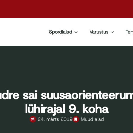
Spordialad
Varustus
Ter
udre sai suusaorienteeru
lühirajal 9. koha
24. märts 2019
Muud alad