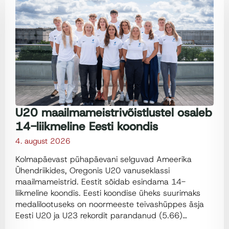
U20 maailmameistrivõistlustel osaleb
14-liikmeline Eesti koondis
4. august 2026
Kolmapäevast pühapäevani selguvad Ameerika
Ühendriikides, Oregonis U20 vanuseklassi
maailmameistrid. Eestit sõidab esindama 14-
liikmeline koondis. Eesti koondise üheks suurimaks
medalilootuseks on noormeeste teivashüppes äsja
Eesti U20 ja U23 rekordit parandanud (5.66)…